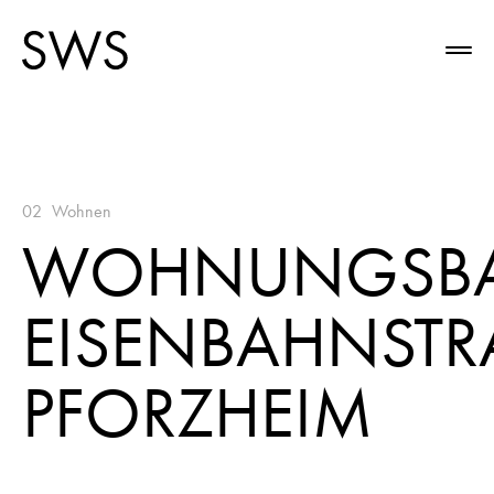
02
Wohnen
WOHNUNGSB
EISENBAHNSTRAS
FORZHEIM